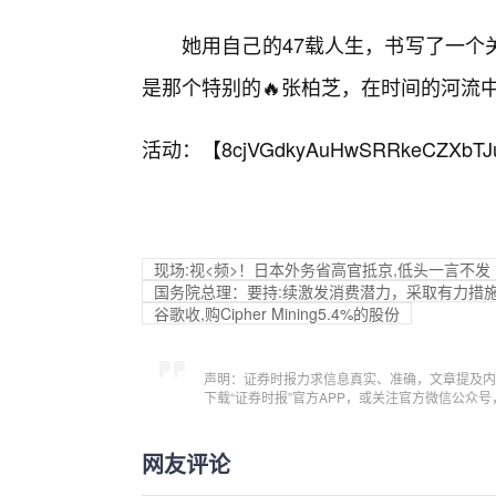
她用自己的47载人生，书写了一个
是那个特别的🔥张柏芝，在时间的河流
活动：【
8cjVGdkyAuHwSRRkeCZXbTJ
现场:视<频>！日本外务省高官抵京,低头一言不发
国务院总理：要持:续激发消费潜力，采取有力措
谷歌收,购Cipher Mining5.4%的股份
声明：证券时报力求信息真实、准确，文章提及内
下载“证券时报”官方APP，或关注官方微信公众
网友评论