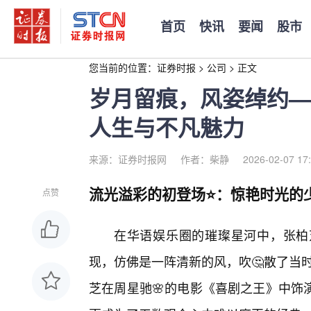
首页
快讯
要闻
股市
您当前的位置：
证券时报
>
公司
>
正文
岁月留痕，风姿绰约—
人生与不凡魅力
来源：证券时报网
作者：柴静
2026-02-07 17
流光溢彩的初登场⭐：惊艳时光的
点赞
在华语娱乐圈的璀璨星河中，张柏
现，仿佛是一阵清新的风，吹🤔散了当时
芝在周星驰🌸的电影《喜剧之王》中饰